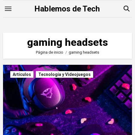
Saltar
Hablemos de Tech
al
contenido
gaming headsets
Página de inicio
gaming headsets
Artículos
Tecnología y Videojuegos